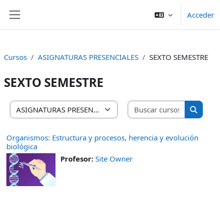
Salta al contenido principal
Acceder
Panel lateral
Cursos
ASIGNATURAS PRESENCIALES
SEXTO SEMESTRE
SEXTO SEMESTRE
Buscar cu
Categorías
Buscar 
Organismos: Estructura y procesos, herencia y evolución
biológica
Profesor:
Site Owner