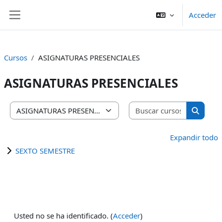
Salta al contenido principal
Acceder
Panel lateral
Cursos
ASIGNATURAS PRESENCIALES
ASIGNATURAS PRESENCIALES
Buscar cu
Categorías
Buscar 
Expandir todo
SEXTO SEMESTRE
Usted no se ha identificado. (
Acceder
)